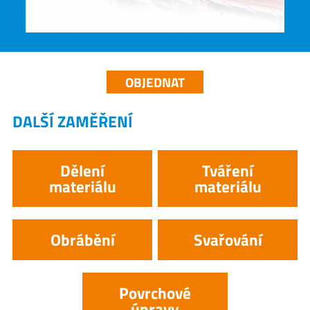
OBJEDNAT
DALŠÍ ZAMĚŘENÍ
Dělení
Tváření
materiálu
materiálu
Obrábění
Svařování
Povrchové
úpravy