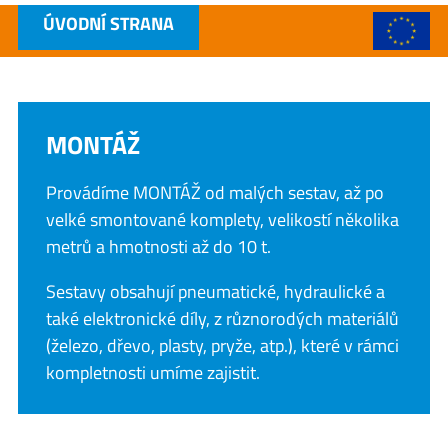
ÚVODNÍ STRANA
MONTÁŽ
Provádíme MONTÁŽ od malých sestav, až po
velké smontované komplety, velikostí několika
metrů a hmotnosti až do 10 t.
Sestavy obsahují pneumatické, hydraulické a
také elektronické díly, z různorodých materiálů
(železo, dřevo, plasty, pryže, atp.), které v rámci
kompletnosti umíme zajistit.