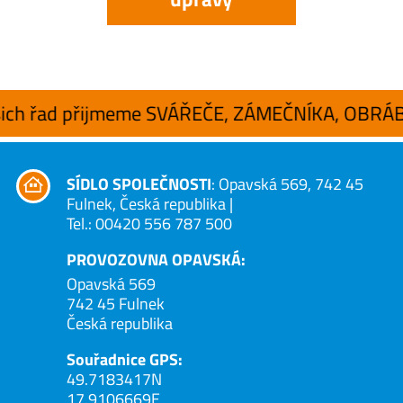
 řad přijmeme SVÁŘEČE, ZÁMEČNÍKA, OBRÁBĚČE A
SÍDLO SPOLEČNOSTI
: Opavská 569, 742 45
Fulnek, Česká republika |
Tel.: 00420 556 787 500
PROVOZOVNA OPAVSKÁ:
Opavská 569
742 45 Fulnek
Česká republika
Souřadnice GPS:
49.7183417N
17.9106669E