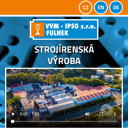
CZ
EN
DE
STROJÍRENSKÁ
VÝROBA