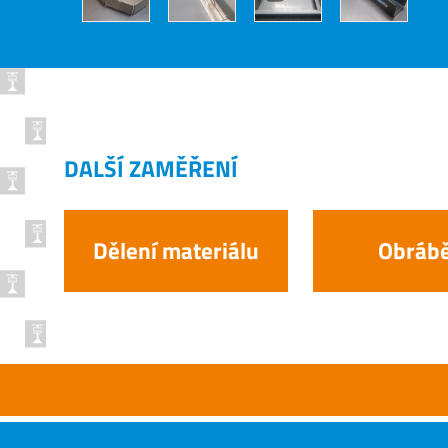
DALŠÍ ZAMĚŘENÍ
Dělení materiálu
Obrábě
Do našic