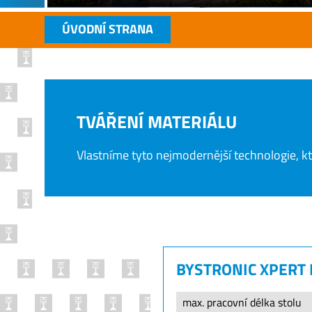
ÚVODNÍ STRANA
TVÁŘENÍ MATERIÁLU
Vlastníme tyto nejmodernější technologie, kte
BYSTRONIC XPERT
max. pracovní délka stolu