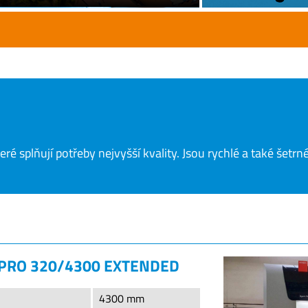
ré splňují potřeby nejvyšší kvality. Jsou rychlé a také šetrn
 PRO 320/4300 EXTENDED
4300 mm