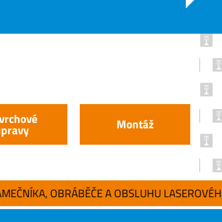
vrchové
Montáž
úpravy
 A OBSLUHU LASEROVÉHO STROJE, nástup možný o