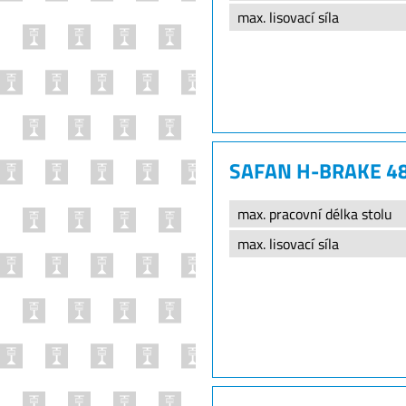
max. lisovací síla
SAFAN H-BRAKE 4
max. pracovní délka stolu
max. lisovací síla