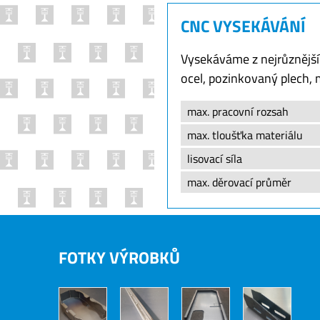
CNC VYSEKÁVÁNÍ
Vysekáváme z nejrůznějšíc
ocel, pozinkovaný plech, mě
max. pracovní rozsah
max. tloušťka materiálu
lisovací síla
max. děrovací průměr
FOTKY VÝROBKŮ