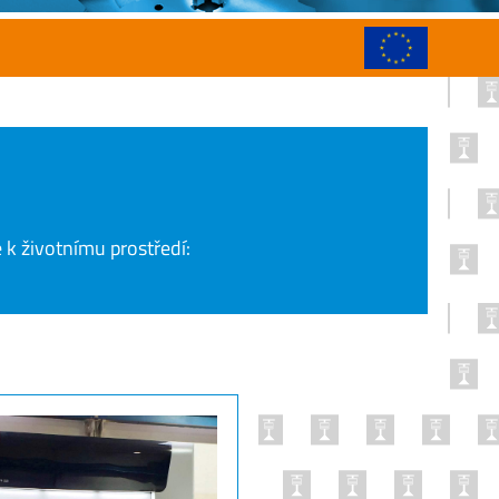
é k životnímu prostředí: