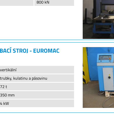
800 kN
BACÍ STROJ - EUROMAC
vertikální
trubky, kulatinu a pásovinu
72 t
350 mm
4 kW