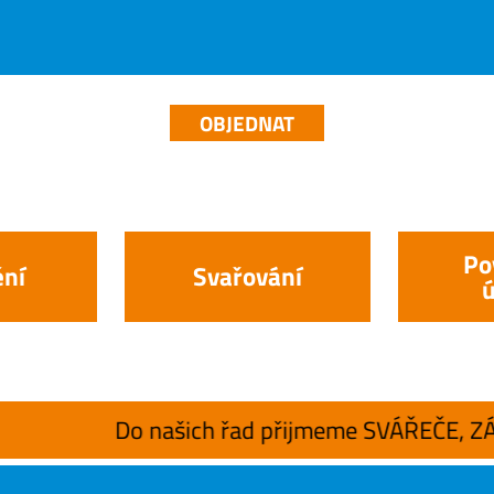
OBJEDNAT
Po
ní
Svařování
h řad přijmeme SVÁŘEČE, ZÁMEČNÍKA, OBRÁBĚČE